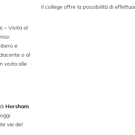
Il college offre la possibilità di effe
) – Visita al
amosi
libero e
diacente o al
n visita alle
 di
Horsham
,
 oggi
te vie del