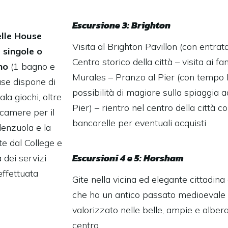
Escursione 3: Brighton
elle House
Visita al Brighton Pavillon (con entrata
 singole o
Centro storico della città – visita ai f
ano
(1 bagno e
Murales – Pranzo al Pier (con tempo 
use dispone di
possibilità di magiare sulla spiaggia a
ala giochi, oltre
Pier) – rientro nel centro della città co
e camere per il
bancarelle per eventuali acquisti
lenzuola e la
e dal College e
Escursioni 4 e 5: Horsham
 dei servizi
effettuata
Gite nella vicina ed elegante cittadina
che ha un antico passato medioevale
valorizzato nelle belle, ampie e albera
centro.