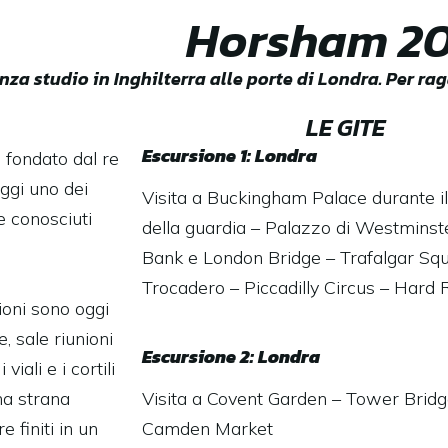
Horsham 2
za studio in Inghilterra alle porte di Londra. Per raga
LE GITE
Escursione 1: Londra
 fondato dal re
ggi uno dei
Visita a Buckingham Palace durante i
e conosciuti
della guardia – Palazzo di Westminst
Bank e London Bridge – Trafalgar Sq
Trocadero – Piccadilly Circus – Hard 
oni sono oggi
, sale riunioni
Escursione 2: Londra
iali e i cortili
na strana
Visita a Covent Garden – Tower Bridge
 finiti in un
Camden Market