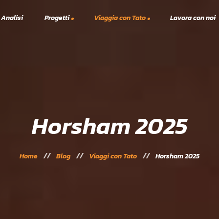
 Analisi
Progetti
Viaggia con Tato
Lavora con noi
Viaggi TTT
A.S.C.
lex
Vacanze Studio
Solidarietà
Scanno Tennis e Padel 2023
24
Horsham 2025
Home
Blog
Viaggi con Tato
Horsham 2025