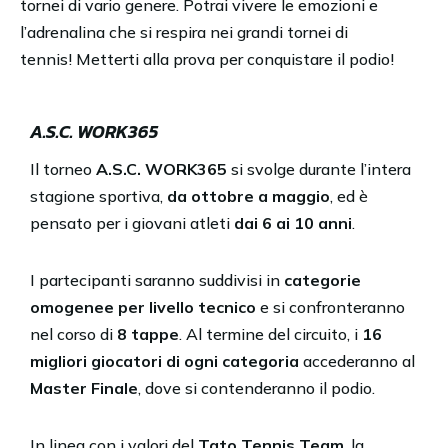
tornei di vario genere. Potrai vivere le emozioni e
l’adrenalina che si respira nei grandi tornei di
tennis! Metterti alla prova per conquistare il podio!
A.S.C. WORK365
Il torneo
A.S.C. WORK365
si svolge durante l’intera
stagione sportiva,
da ottobre a maggio
, ed è
pensato per i giovani atleti
dai 6 ai 10 anni
.
I partecipanti saranno suddivisi in
categorie
omogenee per livello tecnico
e si confronteranno
nel corso di
8 tappe
. Al termine del circuito, i
16
migliori giocatori di ogni categoria
accederanno al
Master Finale
, dove si contenderanno il podio.
In linea con i valori del
Tato Tennis Team
, la