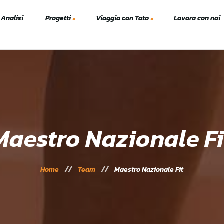
 Analisi
Progetti
Viaggia con Tato
Lavora con noi
Viaggi TTT
A.S.C.
lex
Vacanze Studio
Solidarietà
Scanno Tennis e Padel 2023
24
Maestro Nazionale Fi
Home
Team
Maestro Nazionale Fit