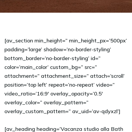
[av_section min_height=” min_height_px=’500px’
padding=’large’ shadow=’no-border-styling’
bottom_border=’no-border-styling’ id=”
color=’main_color’ custom_bg=” src=”
attachment=” attachment_size=” attach=’scroll’
position=’top left’ repeat=’no-repeat’ video=”
video_ratio=’16:9′ overlay_opacity=’0.5′
overlay_color=” overlay_pattern=”
overlay_custom_pattern=” av_uid=’av-qdyxzl’]
[av_heading heading=’Vacanza studio alla Bath