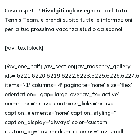
Cosa aspetti?
Rivolgiti
agli insegnanti del Tato
Tennis Team, e prendi subito tutte le informazioni
per la tua prossima vacanza studio da sogno!
[/av_textblock]
[/av_one_half][/av_section][av_masonry_gallery
ids=’6221,6220,6219,6222,6223,6225,6226,6227,
items=’-1′ columns=’4′ paginate=’none’ size=’flex’
orientation=” gap=’large’ overlay_fx=’active’
animation=’active’ container_links=’active’
caption_elements=’none’ caption_styling=”
caption_display=’always’ color=’custom’
custom_bg=” av-medium-columns=” av-small-