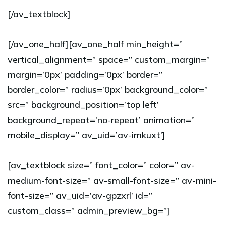
[/av_textblock]
[/av_one_half][av_one_half min_height=”
vertical_alignment=” space=” custom_margin=”
margin=’0px’ padding=’0px’ border=”
border_color=” radius=’0px’ background_color=”
src=” background_position=’top left’
background_repeat=’no-repeat’ animation=”
mobile_display=” av_uid=’av-imkuxt’]
[av_textblock size=” font_color=” color=” av-
medium-font-size=” av-small-font-size=” av-mini-
font-size=” av_uid=’av-gpzxrl’ id=”
custom_class=” admin_preview_bg=”]