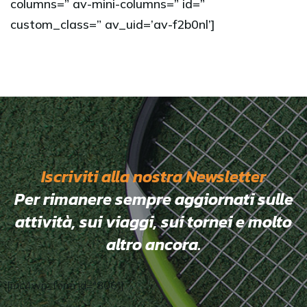
columns=” av-mini-columns=” id=”
custom_class=” av_uid=’av-f2b0nl’]
Iscriviti alla nostra Newsletter
Per rimanere sempre aggiornati sulle
attività, sui viaggi, sui tornei e molto
altro ancora.
[mc4wp_form id="806"]