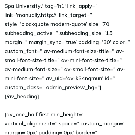
Spa University
.
‘ tag=’h1′ link_apply=”
link=’manually,http://’ link_target=”
style=’blockquote modern-quote’ size=’70’
subheading_active=” subheading_size=’15’
margin=” margin_sync=’true’ padding=’30’ color=”
custom_font=” av-medium-font-size-title=” av-
small-font-size-title=” av-mini-font-size-title=”
av-medium-font-size=” av-small-font-size=” av-
mini-font-size=” av_uid=’av-k34nqmun’ id=”
custom_class=” admin_preview_bg=”]
[/av_heading]
[av_one_half first min_height=”
vertical_alignment=” space=” custom_margin=”
margin=’0px’ padding=’0px’ border=”