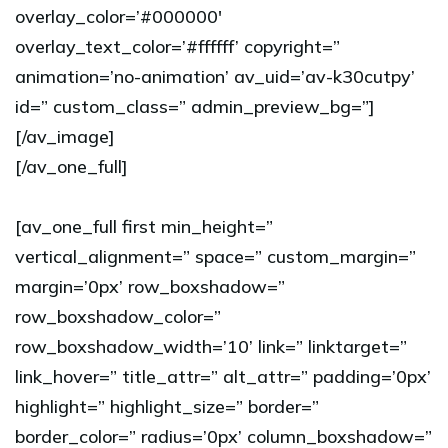
overlay_color=’#000000′
overlay_text_color=’#ffffff’ copyright=”
animation=’no-animation’ av_uid=’av-k30cutpy’
id=” custom_class=” admin_preview_bg=”]
[/av_image]
[/av_one_full]
[av_one_full first min_height=”
vertical_alignment=” space=” custom_margin=”
margin=’0px’ row_boxshadow=”
row_boxshadow_color=”
row_boxshadow_width=’10’ link=” linktarget=”
link_hover=” title_attr=” alt_attr=” padding=’0px’
highlight=” highlight_size=” border=”
border_color=” radius=’0px’ column_boxshadow=”