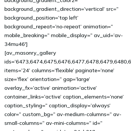
background_gradient_color2=”
background_gradient_direction=’vertical’ src=”
background_position=’top left’
background_repeat=’no-repeat’ animation=”
mobile_breaking=” mobile_display=” av_uid=’av-
34mu46′]
[av_masonry_gallery
ids=’6473,6474,6475,6476,6477,6478,6479,6480,
items=’24’ columns=’flexible’ paginate=’none’
size=’flex’ orientation=” gap=’large’
overlay_fx=’active’ animation=’active’
container_links=’active’ caption_elements=’none’
caption_styling=” caption_display=’always’
color=” custom_bg=” av-medium-columns=” av-
small-columns=” av-mini-columns=” id=”