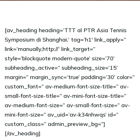
[av_heading heading=’TTT al PTR Asia Tennis
Symposium di Shanghai
.
‘ tag=’h1′ link_apply=”
link=’manually,http://’ link_target=”
style=’blockquote modern-quote’ size=’70’
subheading_active=” subheading_size=’15’
margin=” margin_sync=’true’ padding=’30’ color=”
custom_font=” av-medium-font-size-title=” av-
small-font-size-title=” av-mini-font-size-title=”
av-medium-font-size=” av-small-font-size=” av-
mini-font-size=” av_uid=’av-k34nhwqs’ id=”
custom_class=” admin_preview_bg=”]
[/av_heading]