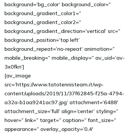
background=’bg_color’ background_color=”
background_gradient_color1=”
background_gradient_color2=”
background_gradient_direction=’vertical’ src=”
background_position=’top left’
background_repeat=’no-repeat’ animation=”
mobile_breaking=” mobile_display=” av_uid=’av-
3x0fkn’]
[av_image
src=’https://www.tatotennisteam.it/wp-
content/uploads/2019/11/37f62845-f25a-4794-
a32a-b1aa9241ac97.jpg’ attachment=’6488′
attachment_size=’full’ align=’center’ styling=”
hover=” link=” target=” caption=” font_size=”
appearance=” overlay_opacity=’0.4′