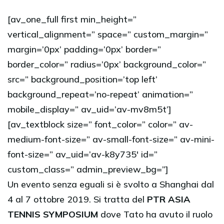
[av_one_full first min_height=”
vertical_alignment=” space=” custom_margin=”
margin=’0px’ padding=’0px’ border=”
border_color=” radius=’0px’ background_color=”
src=” background_position=’top left’
background_repeat=’no-repeat’ animation=”
mobile_display=” av_uid=’av-mv8m5t’]
[av_textblock size=” font_color=” color=” av-
medium-font-size=” av-small-font-size=” av-mini-
font-size=” av_uid=’av-k8y735′ id=”
custom_class=” admin_preview_bg=”]
Un evento senza eguali si è svolto a Shanghai dal
4 al 7 ottobre 2019. Si tratta del
PTR ASIA
TENNIS SYMPOSIUM
dove Tato ha avuto il ruolo