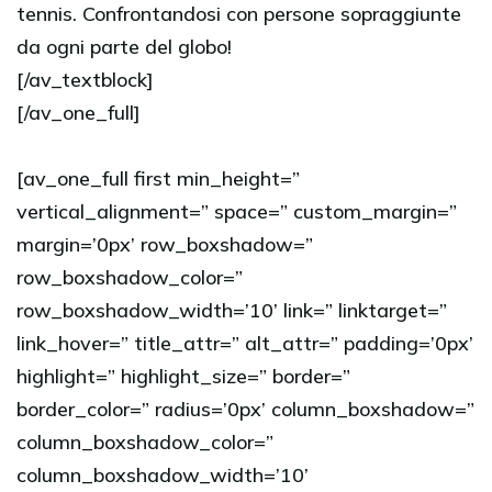
tennis. Confrontandosi con persone sopraggiunte
da ogni parte del globo!
[/av_textblock]
[/av_one_full]
[av_one_full first min_height=”
vertical_alignment=” space=” custom_margin=”
margin=’0px’ row_boxshadow=”
row_boxshadow_color=”
row_boxshadow_width=’10’ link=” linktarget=”
link_hover=” title_attr=” alt_attr=” padding=’0px’
highlight=” highlight_size=” border=”
border_color=” radius=’0px’ column_boxshadow=”
column_boxshadow_color=”
column_boxshadow_width=’10’