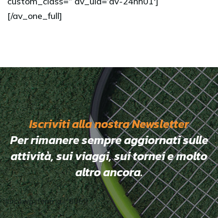
custom_class=” av_uid=’av-24nh01′]
[/av_one_full]
Iscriviti alla nostra Newsletter
Per rimanere sempre aggiornati sulle
attività, sui viaggi, sui tornei e molto
altro ancora.
[mc4wp_form id="806"]