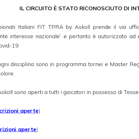
IL CIRCUITO È STATO RICONOSCIUTO DI I
ionati Italiani FIT TPRA by Askoll prende il via uffi
te interesse nazionale” e pertanto è autorizzato ad es
ovid-19.
gni disciplina sono in programma tornei e Master Regional
colore.
koll sono aperti a tutti i giocatori in possesso di Tesser
scrizioni aperte
)
crizioni aperte
)