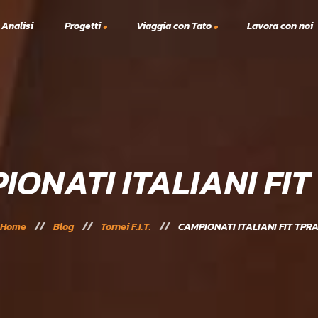
 Analisi
Progetti
Viaggia con Tato
Lavora con noi
Viaggi TTT
A.S.C.
lex
Vacanze Studio
Solidarietà
Scanno Tennis e Padel 2023
24
IONATI ITALIANI FIT
Home
Blog
Tornei F.I.T.
CAMPIONATI ITALIANI FIT TPR