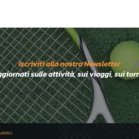
Iscriviti alla nostra Newsletter
ornati sulle attività, sui viaggi, sui tor
4wp_form id="806"]
ubblici