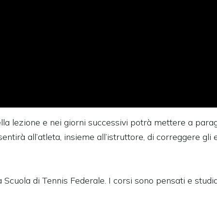
ella lezione e nei giorni successivi potrà mettere a par
sentirà all’atleta, insieme all’istruttore, di correggere gl
cuola di Tennis Federale. I corsi sono pensati e studiati