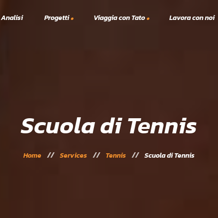
 Analisi
Progetti
Viaggia con Tato
Lavora con noi
Viaggi TTT
A.S.C.
lex
Vacanze Studio
Solidarietà
Scanno Tennis e Padel 2023
24
Scuola di Tennis
Home
Services
Tennis
Scuola di Tennis