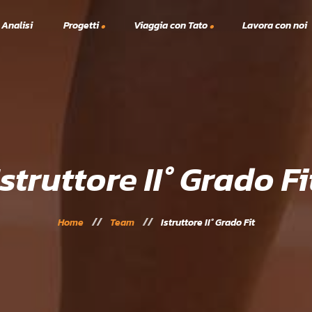
 Analisi
Progetti
Viaggia con Tato
Lavora con noi
Viaggi TTT
A.S.C.
lex
Vacanze Studio
Solidarietà
Scanno Tennis e Padel 2023
24
Istruttore II° Grado Fi
Home
Team
Istruttore II° Grado Fit