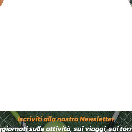
Iscriviti alla nostra Newsletter
ornati sulle attività, sui viaggi, sui tor