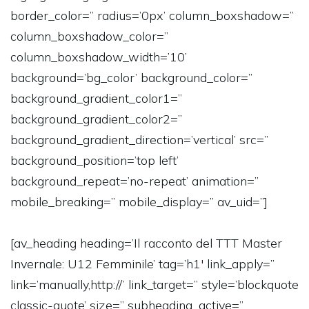
border_color=” radius=’0px’ column_boxshadow=”
column_boxshadow_color=”
column_boxshadow_width=’10’
background=’bg_color’ background_color=”
background_gradient_color1=”
background_gradient_color2=”
background_gradient_direction=’vertical’ src=”
background_position=’top left’
background_repeat=’no-repeat’ animation=”
mobile_breaking=” mobile_display=” av_uid=”]
[av_heading heading=’Il racconto del TTT Master
Invernale: U12 Femminile’ tag=’h1′ link_apply=”
link=’manually,http://’ link_target=” style=’blockquote
classic-quote’ size=” subheading_active=”