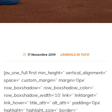
17 Novembre 2019
L'ANGOLO DI TATO
[av_one_full first min_height=” vertical_alignment=”
space=” custom_margin=” margin=’0px’
row_boxshadow=” row_boxshadow_color=”
row_boxshadow_width=’10’ link=” linktarget=”
link_hover=” title_attr=” alt_attr=” padding=’0px’
highlight=” highlight_size=” border=”