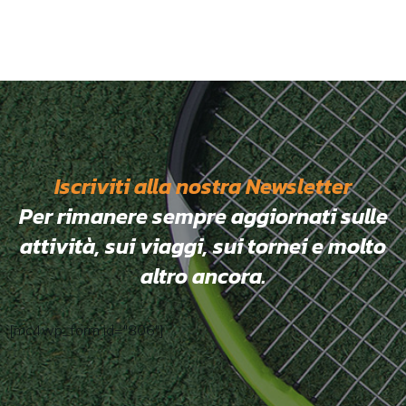
Iscriviti alla nostra Newsletter
Per rimanere sempre aggiornati sulle
attività, sui viaggi, sui tornei e molto
altro ancora.
[mc4wp_form id="806"]