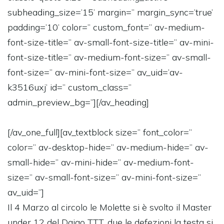
subheading_size=’15’ margin=” margin_sync=’true’
padding=’10’ color=” custom_font=” av-medium-
font-size-title=” av-small-font-size-title=” av-mini-
font-size-title=” av-medium-font-size=” av-small-
font-size=” av-mini-font-size=” av_uid=’av-
k3516uxj’ id=” custom_class=”
admin_preview_bg=”][/av_heading]
[/av_one_full][av_textblock size=” font_color=”
color=” av-desktop-hide=” av-medium-hide=” av-
small-hide=” av-mini-hide=” av-medium-font-
size=” av-small-font-size=” av-mini-font-size=”
av_uid=”]
Il 4 Marzo al circolo le Molette si è svolto il Master
under 12 del Daigo TTT, due le defezioni la testa si