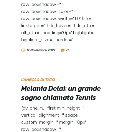
row_boxshadow=''
row_boxshadow_color=''
row_boxshadow_width='10' link=''
linktarget='' link_hover='' title_attr=''
alt_attr='' padding='0px' highlight=''
highlight_size='' border='' …
17 Novembre 2019
0
L'ANGOLO DI TATO
Melania Delai: un grande
sogno chiamato Tennis
[av_one_full first min_height=''
vertical_alignment='' space=''
custom_margin='' margin='0px'
row_boxshadow=''