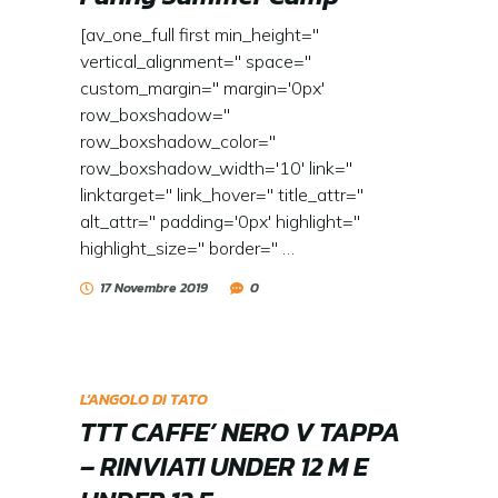
[av_one_full first min_height=''
vertical_alignment='' space=''
custom_margin='' margin='0px'
row_boxshadow=''
row_boxshadow_color=''
row_boxshadow_width='10' link=''
linktarget='' link_hover='' title_attr=''
alt_attr='' padding='0px' highlight=''
highlight_size='' border='' …
17 Novembre 2019
0
L'ANGOLO DI TATO
TTT CAFFE’ NERO V TAPPA
– RINVIATI UNDER 12 M E