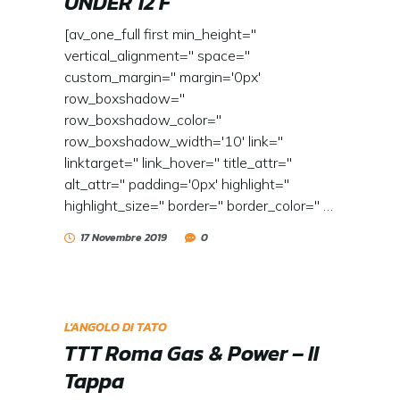
UNDER 12 F
[av_one_full first min_height=''
vertical_alignment='' space=''
custom_margin='' margin='0px'
row_boxshadow=''
row_boxshadow_color=''
row_boxshadow_width='10' link=''
linktarget='' link_hover='' title_attr=''
alt_attr='' padding='0px' highlight=''
highlight_size='' border='' border_color='' …
17 Novembre 2019
0
L'ANGOLO DI TATO
TTT Roma Gas & Power – II
Tappa