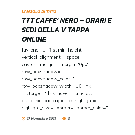
L'ANGOLO DI TATO
TTT CAFFE’ NERO – ORARI E
SEDI DELLA V TAPPA
ONLINE
[av_one_full first min_height=''
vertical_alignment='' space=''
custom_margin='' margin='0px'
row_boxshadow=''
row_boxshadow_color=''
row_boxshadow_width='10' link=''
linktarget='' link_hover='' title_attr=''
alt_attr='' padding='0px' highlight=''
highlight_size='' border='' border_color='' …
17 Novembre 2019
0