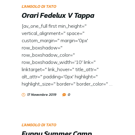
L'ANGOLO DI TATO
Orari Fedelux V Tappa
[av_one_full first min_height=''
vertical_alignment='' space=''
custom_margin='' margin='0px'
row_boxshadow=''
row_boxshadow_color=''
row_boxshadow_width='10' link=''
linktarget='' link_hover='' title_attr=''
alt_attr='' padding='0px' highlight=''
highlight_size='' border='' border_color='' …
17 Novembre 2019
0
L'ANGOLO DI TATO
Funny Summer Camp