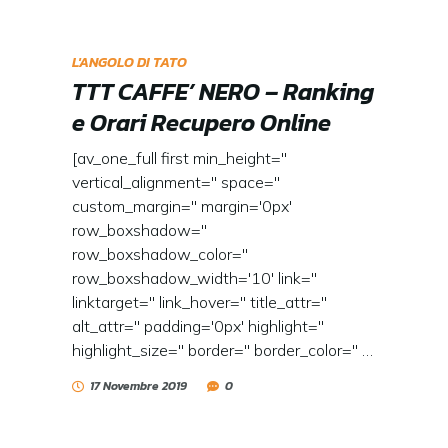
L'ANGOLO DI TATO
TTT CAFFE’ NERO – Ranking
e Orari Recupero Online
[av_one_full first min_height=''
vertical_alignment='' space=''
custom_margin='' margin='0px'
row_boxshadow=''
row_boxshadow_color=''
row_boxshadow_width='10' link=''
linktarget='' link_hover='' title_attr=''
alt_attr='' padding='0px' highlight=''
highlight_size='' border='' border_color='' …
17 Novembre 2019
0