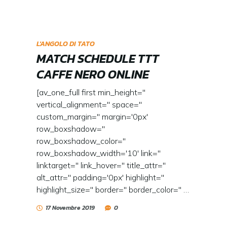
L'ANGOLO DI TATO
MATCH SCHEDULE TTT
CAFFE NERO ONLINE
[av_one_full first min_height=''
vertical_alignment='' space=''
custom_margin='' margin='0px'
row_boxshadow=''
row_boxshadow_color=''
row_boxshadow_width='10' link=''
linktarget='' link_hover='' title_attr=''
alt_attr='' padding='0px' highlight=''
highlight_size='' border='' border_color='' …
17 Novembre 2019
0