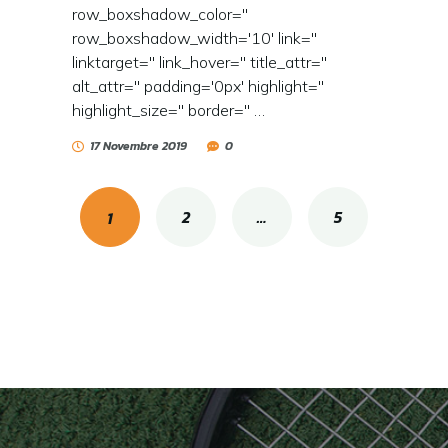
row_boxshadow_color=''
row_boxshadow_width='10' link=''
linktarget='' link_hover='' title_attr=''
alt_attr='' padding='0px' highlight=''
highlight_size='' border='' …
17 Novembre 2019
0
2
…
5
1