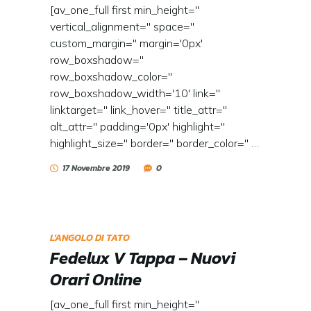
[av_one_full first min_height=''
vertical_alignment='' space=''
custom_margin='' margin='0px'
row_boxshadow=''
row_boxshadow_color=''
row_boxshadow_width='10' link=''
linktarget='' link_hover='' title_attr=''
alt_attr='' padding='0px' highlight=''
highlight_size='' border='' border_color='' …
17 Novembre 2019
0
L'ANGOLO DI TATO
Fedelux V Tappa – Nuovi
Orari Online
[av_one_full first min_height=''