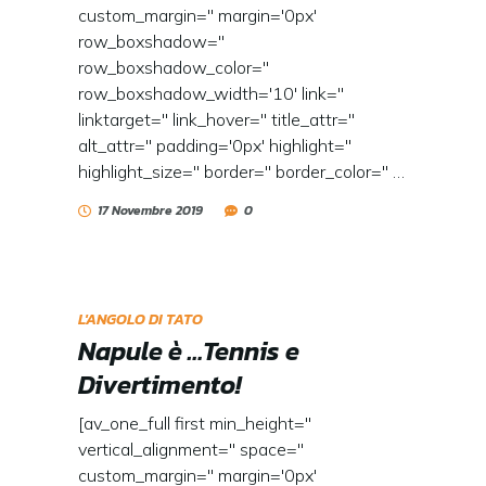
custom_margin='' margin='0px'
row_boxshadow=''
row_boxshadow_color=''
row_boxshadow_width='10' link=''
linktarget='' link_hover='' title_attr=''
alt_attr='' padding='0px' highlight=''
highlight_size='' border='' border_color='' …
17 Novembre 2019
0
L'ANGOLO DI TATO
Napule è …Tennis e
Divertimento!
[av_one_full first min_height=''
vertical_alignment='' space=''
custom_margin='' margin='0px'