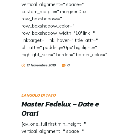
vertical_alignment='' space=''
custom_margin='' margin='0px'
row_boxshadow=''
row_boxshadow_color=''
row_boxshadow_width='10' link=''
linktarget='' link_hover='' title_attr=''
alt_attr='' padding='0px' highlight=''
highlight_size='' border='' border_color='' …
17 Novembre 2019
0
L'ANGOLO DI TATO
Master Fedelux – Date e
Orari
[av_one_full first min_height=''
vertical_alignment='' space=''