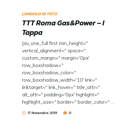
L'ANGOLO DI TATO
TTT Roma Gas&Power – I
Tappa
[av_one_full first min_height=''
vertical_alignment='' space=''
custom_margin='' margin='0px'
row_boxshadow=''
row_boxshadow_color=''
row_boxshadow_width='10' link=''
linktarget='' link_hover='' title_attr=''
alt_attr='' padding='0px' highlight=''
highlight_size='' border='' border_color='' …
17 Novembre 2019
0