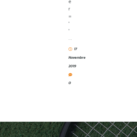
e
r
=
'
'
…
17
Novembre
2019
0