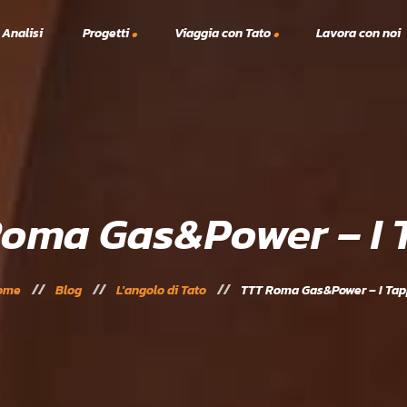
 Analisi
Progetti
Viaggia con Tato
Lavora con noi
Viaggi TTT
A.S.C.
lex
Vacanze Studio
Solidarietà
Scanno Tennis e Padel 2023
24
Roma Gas&Power – I 
ome
Blog
L'angolo di Tato
TTT Roma Gas&Power – I Ta