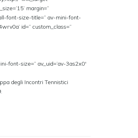
_size=’15’ margin=”
-font-size-title=” av-mini-font-
34wrv0a’ id=” custom_class=”
ini-font-size=” av_uid=’av-3as2x0′
appa degli Incontri Tennistici
.