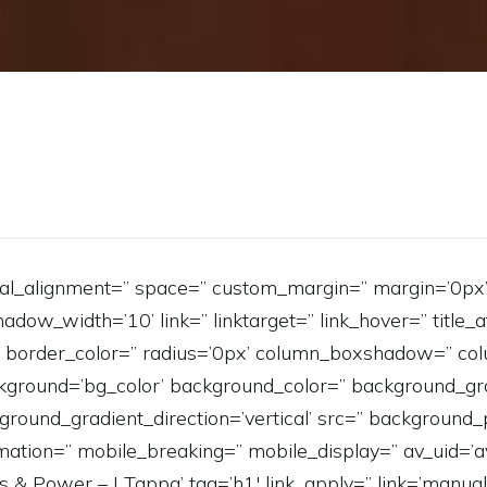
rtical_alignment=” space=” custom_margin=” margin=’0
_width=’10’ link=” linktarget=” link_hover=” title_at
er=” border_color=” radius=’0px’ column_boxshadow=” 
ground=’bg_color’ background_color=” background_gra
ound_gradient_direction=’vertical’ src=” background_po
ation=” mobile_breaking=” mobile_display=” av_uid=’
Power – I Tappa’ tag=’h1′ link_apply=” link=’manually,h