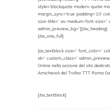
style=’blockquote modern-quote mo
margin_sync=’true’ padding=’10’ col
size-title=” av-medium-font-size=” 
admin_preview_bg=”][/av_heading]
[/av_one_full]
[av_textblock size=” font_color=” c
id=” custom_class=” admin_preview
Online nella sezione del sito dedicato
Amichevoli del Trofeo TTT Roma 
[/av_textblock]