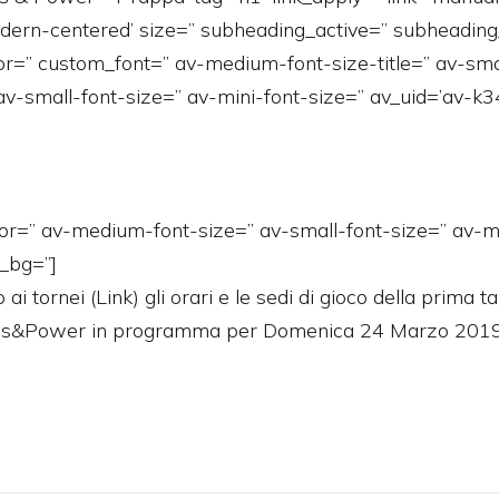
dern-centered’ size=” subheading_active=” subheading
or=” custom_font=” av-medium-font-size-title=” av-small
av-small-font-size=” av-mini-font-size=” av_uid=’av-k
olor=” av-medium-font-size=” av-small-font-size=” av-m
_bg=”]
 ai tornei (
Link
) gli orari e le sedi di gioco della prima t
Gas&Power in programma per Domenica 24 Marzo 2019