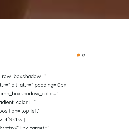
0
px’ row_boxshadow=”
tr=” alt_attr=” padding=’0px’
column_boxshadow_color=”
dient_color1=”
sition=’top left’
av-4f9k1w’]
ttp://’ link_target=”