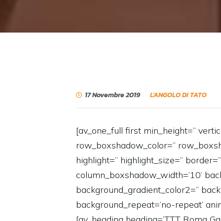
17 Novembre 2019
L'ANGOLO DI TATO
[av_one_full first min_height=” ve
row_boxshadow_color=” row_boxshadow
highlight=” highlight_size=” bord
column_boxshadow_width=’10’ back
background_gradient_color2=” backgr
background_repeat=’no-repeat’ anim
[av_heading heading=’TTT Roma Gas & 