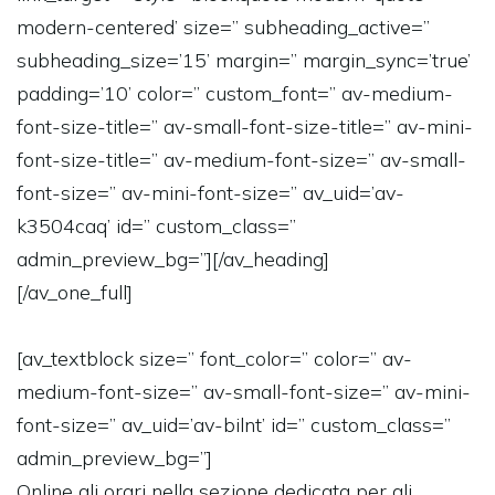
modern-centered’ size=” subheading_active=”
subheading_size=’15’ margin=” margin_sync=’true’
padding=’10’ color=” custom_font=” av-medium-
font-size-title=” av-small-font-size-title=” av-mini-
font-size-title=” av-medium-font-size=” av-small-
font-size=” av-mini-font-size=” av_uid=’av-
k3504caq’ id=” custom_class=”
admin_preview_bg=”][/av_heading]
[/av_one_full]
[av_textblock size=” font_color=” color=” av-
medium-font-size=” av-small-font-size=” av-mini-
font-size=” av_uid=’av-bilnt’ id=” custom_class=”
admin_preview_bg=”]
Online gli orari nella
sezione dedicata
per gli