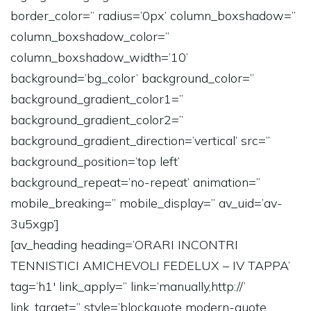
border_color=” radius=’0px’ column_boxshadow=”
column_boxshadow_color=”
column_boxshadow_width=’10’
background=’bg_color’ background_color=”
background_gradient_color1=”
background_gradient_color2=”
background_gradient_direction=’vertical’ src=”
background_position=’top left’
background_repeat=’no-repeat’ animation=”
mobile_breaking=” mobile_display=” av_uid=’av-
3u5xgp’]
[av_heading heading=’ORARI INCONTRI
TENNISTICI AMICHEVOLI FEDELUX – IV TAPPA’
tag=’h1′ link_apply=” link=’manually,http://’
link_target=” style=’blockquote modern-quote