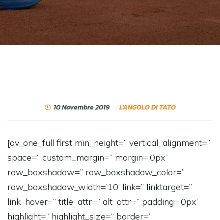
10 Novembre 2019
L'ANGOLO DI TATO
[av_one_full first min_height=” vertical_alignment=”
space=” custom_margin=” margin=’0px’
row_boxshadow=” row_boxshadow_color=”
row_boxshadow_width=’10’ link=” linktarget=”
link_hover=” title_attr=” alt_attr=” padding=’0px’
highlight=” highlight_size=” border=”